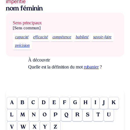
impéritie
nom féminin
Sens principaux
[Sens commun]
capacité
efficacité
compétence
habileté
savoir-faire
précision
À découvrir
Quelle est la définition du mot
rubanier
?
A
B
C
D
E
F
G
H
I
J
K
L
M
N
O
P
Q
R
S
T
U
V
W
X
Y
Z