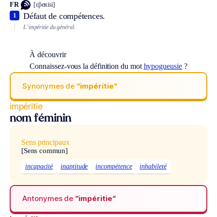
FR
[ɛ̃peʀisi]
Défaut de compétences.
1
L’impéritie du général.
À découvrir
Connaissez-vous la définition du mot
hypogueusie
?
Synonymes de
“impéritie“
impéritie
nom féminin
Sens principaux
[Sens commun]
incapacité
inaptitude
incompétence
inhabileté
Antonymes de
“impéritie“