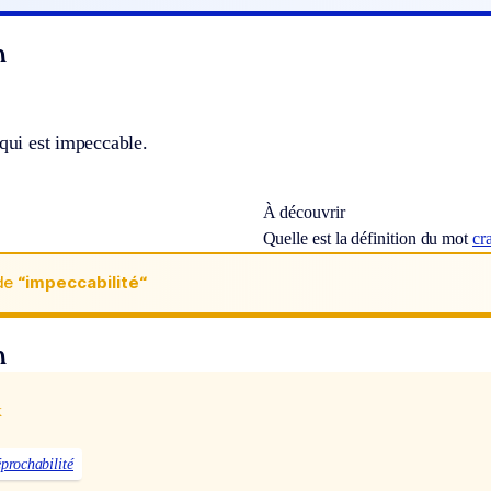
n
 qui est impeccable.
À découvrir
Quelle est la définition du mot
cr
de
“impeccabilité“
n
x
éprochabilité