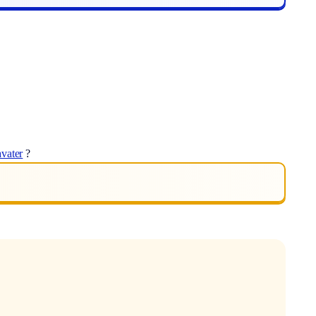
avater
?