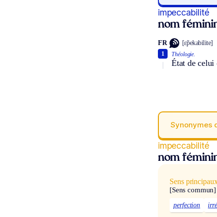
impeccabilité
nom fémini
FR
[ɛ̃pekabilite]
1
Théologie.
État de celui
Synonymes 
impeccabilité
nom fémini
Sens principau
[Sens commun]
perfection
irr