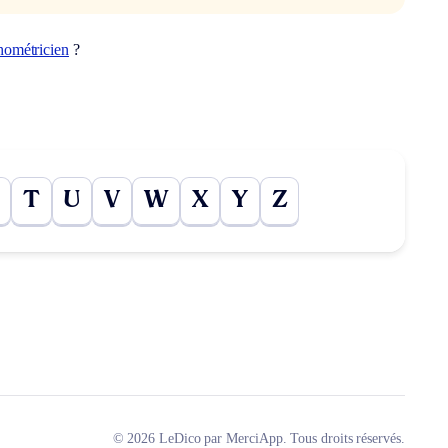
hométricien
?
T
U
V
W
X
Y
Z
© 2026 LeDico par MerciApp. Tous droits réservés.