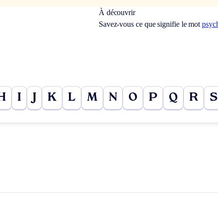
À découvrir
Savez-vous ce que signifie le mot
psyc
H
I
J
K
L
M
N
O
P
Q
R
S