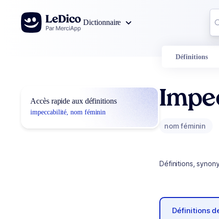
Aller au contenu
Co
Dictionnaire
0
r
Définitions
Impec
Accès rapide aux définitions
impeccabilité, nom féminin
nom féminin
Définitions, synon
Définitions 