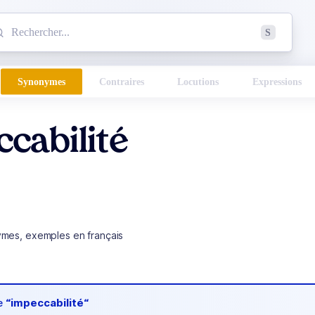
mmencez à chercher un mot dans le dictionnaire :
S
esults found.
Synonymes
Contraires
Locutions
Expressions
cabilité
ymes, exemples en français
de
“impeccabilité“