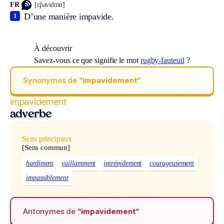
FR
[ɛ̃pavidmɑ̃]
D’une manière impavide.
1
À découvrir
Savez-vous ce que signifie le mot
rugby-fauteuil
?
Synonymes de
“impavidement“
impavidement
adverbe
Sens principaux
[Sens commun]
hardiment
vaillamment
intrépidement
courageusement
impassiblement
Antonymes de
“impavidement“