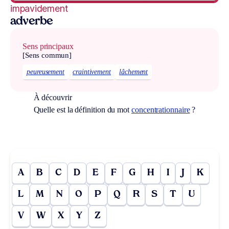
impavidement
adverbe
Sens principaux
[Sens commun]
peureusement
craintivement
lâchement
À découvrir
Quelle est la définition du mot
concentrationnaire
?
A
B
C
D
E
F
G
H
I
J
K
L
M
N
O
P
Q
R
S
T
U
V
W
X
Y
Z