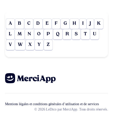
A
B
C
D
E
F
G
H
I
J
K
L
M
N
O
P
Q
R
S
T
U
V
W
X
Y
Z
Mentions légales et conditions générales d’utilisation et de services
© 2026 LeDico par MerciApp. Tous droits réservés.