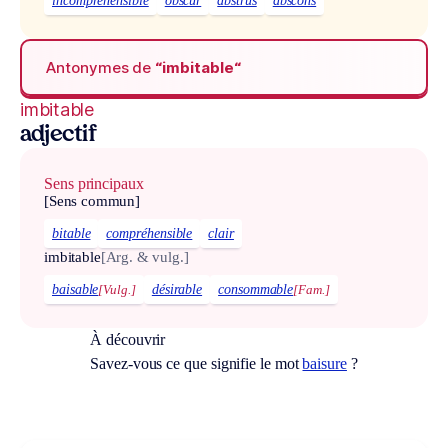
incompréhensible
obscur
abstrus
abscons
Antonymes de
“imbitable“
imbitable
adjectif
Sens principaux
[Sens commun]
bitable
compréhensible
clair
imbitable
[Arg. & vulg.]
baisable
[Vulg.]
désirable
consommable
[Fam.]
À découvrir
Savez-vous ce que signifie le mot
baisure
?