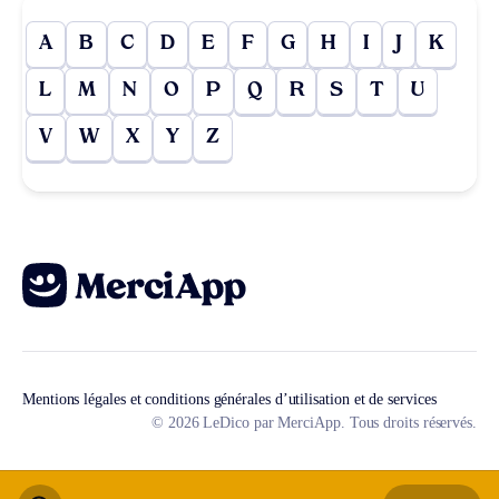
A
B
C
D
E
F
G
H
I
J
K
L
M
N
O
P
Q
R
S
T
U
V
W
X
Y
Z
Mentions légales et conditions générales d’utilisation et de services
© 2026 LeDico par MerciApp. Tous droits réservés.