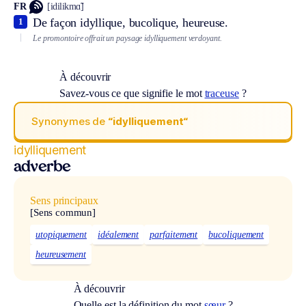
FR
[idilikmɑ̃]
De façon idyllique, bucolique, heureuse.
1
Le promontoire offrait un paysage idylliquement verdoyant.
À découvrir
Savez-vous ce que signifie le mot
traceuse
?
Synonymes de
“idylliquement“
idylliquement
adverbe
Sens principaux
[Sens commun]
utopiquement
idéalement
parfaitement
bucoliquement
heureusement
À découvrir
Quelle est la définition du mot
sœur
?