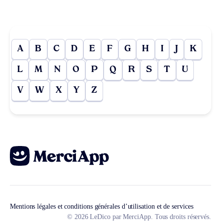
A
B
C
D
E
F
G
H
I
J
K
L
M
N
O
P
Q
R
S
T
U
V
W
X
Y
Z
Mentions légales et conditions générales d’utilisation et de services
© 2026 LeDico par MerciApp. Tous droits réservés.