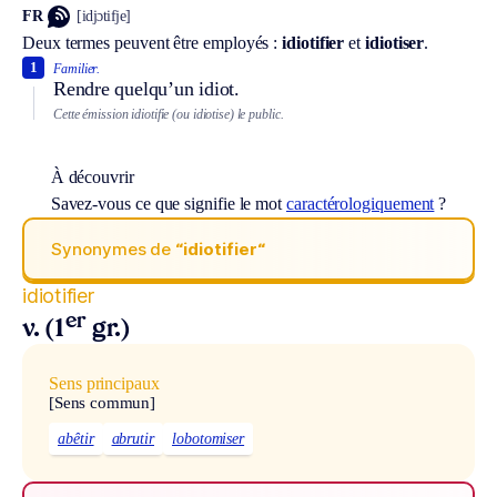
FR
[idjɔtifje]
Deux termes peuvent être employés :
idiotifier
et
idiotiser
.
1
Familier.
Rendre quelqu’un idiot.
Cette émission idiotifie (ou idiotise) le public.
À découvrir
Savez-vous ce que signifie le mot
caractérologiquement
?
Synonymes de
“idiotifier“
idiotifier
er
v. (1
gr.)
Sens principaux
[Sens commun]
abêtir
abrutir
lobotomiser