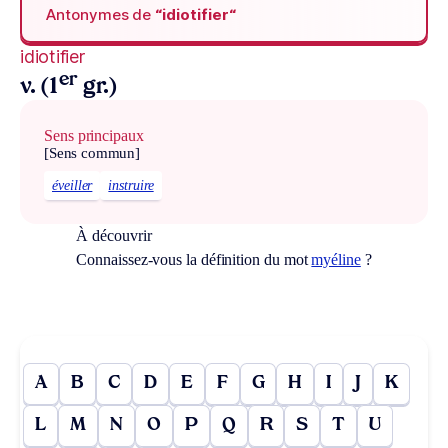
Antonymes de
“idiotifier“
idiotifier
er
v. (1
gr.)
Sens principaux
[Sens commun]
éveiller
instruire
À découvrir
Connaissez-vous la définition du mot
myéline
?
A
B
C
D
E
F
G
H
I
J
K
L
M
N
O
P
Q
R
S
T
U