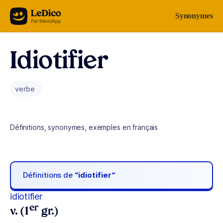
Aller au contenu
Synonymes
Idiotifier
verbe
Définitions, synonymes, exemples en français
Définitions de
“idiotifier“
idiotifier
er
v. (1
gr.)