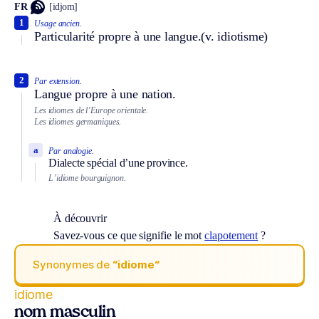
FR
[idjom]
1
Usage ancien.
Particularité propre à une langue.
(v. idiotisme)
2
Par extension.
Langue propre à une nation.
Les idiomes de l’Europe orientale.
Les idiomes germaniques.
a
Par analogie.
Dialecte spécial d’une province.
L’idiome bourguignon.
À découvrir
Savez-vous ce que signifie le mot
clapotement
?
Synonymes de
“idiome“
idiome
nom masculin