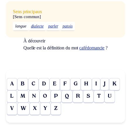
Sens principaux
[Sens commun]
langue
dialecte
parler
patois
À découvrir
Quelle est la définition du mot
cafédomancie
?
A
B
C
D
E
F
G
H
I
J
K
L
M
N
O
P
Q
R
S
T
U
V
W
X
Y
Z