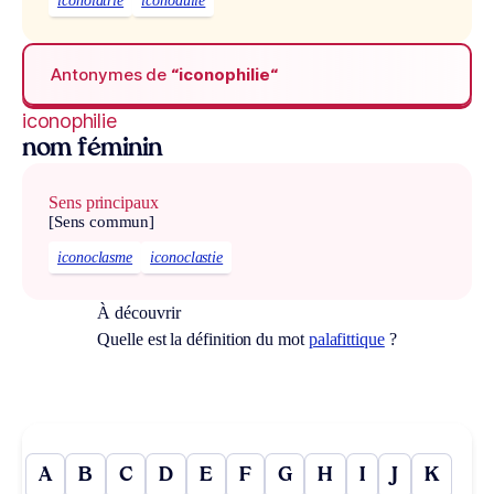
iconolâtrie
iconodulie
Antonymes de
“iconophilie“
iconophilie
nom féminin
Sens principaux
[Sens commun]
iconoclasme
iconoclastie
À découvrir
Quelle est la définition du mot
palafittique
?
A
B
C
D
E
F
G
H
I
J
K