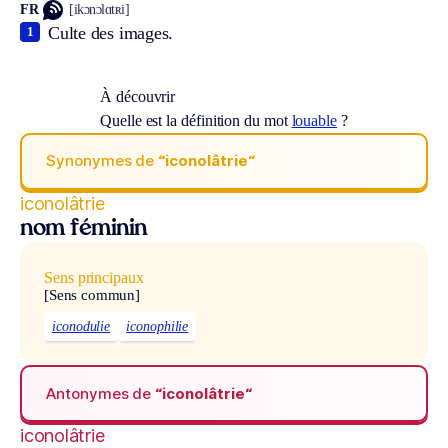
FR
[ikɔnɔlɑtʀi]
Culte des images.
1
À découvrir
Quelle est la définition du mot
louable
?
Synonymes de
“iconolâtrie“
iconolâtrie
nom féminin
Sens principaux
[Sens commun]
iconodulie
iconophilie
Antonymes de
“iconolâtrie“
iconolâtrie