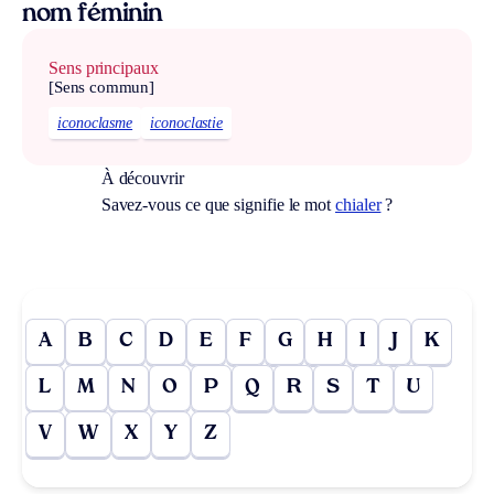
nom féminin
Sens principaux
[Sens commun]
iconoclasme
iconoclastie
À découvrir
Savez-vous ce que signifie le mot
chialer
?
A
B
C
D
E
F
G
H
I
J
K
L
M
N
O
P
Q
R
S
T
U
V
W
X
Y
Z