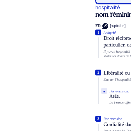
hospitalité
nom fémini
FR
[ɔspitalite]
1
Antiquité.
Droit récipro
particulier, d
Il y avait hospitalit
Violer les droits de l
Libéralité ou
2
Exercer l’hospitalité
a
Par extension.
Asile.
La France offre 
3
Par extension.
Cordialité da
Avoir le sens de l’ho