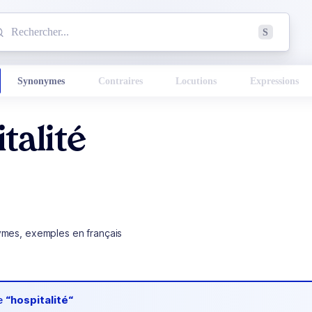
mmencez à chercher un mot dans le dictionnaire :
S
esults found.
Synonymes
Contraires
Locutions
Expressions
talité
ymes, exemples en français
de
“hospitalité“