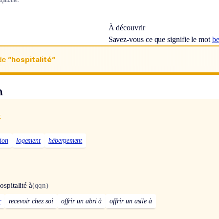
À découvrir
Savez-vous ce que signifie le mot
b
de
“hospitalité“
n
x
ion
logement
hébergement
ospitalité à
(qqn)
r
recevoir chez soi
offrir un abri à
offrir un asile à