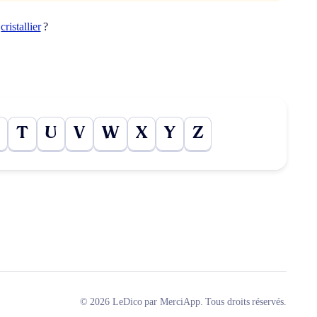
t
cristallier
?
T
U
V
W
X
Y
Z
© 2026 LeDico par MerciApp. Tous droits réservés.