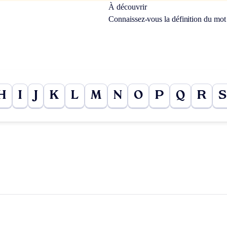
À découvrir
Connaissez-vous la définition du mo
H
I
J
K
L
M
N
O
P
Q
R
S