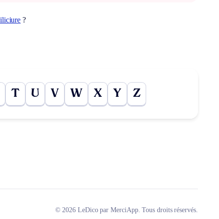
iliciure
?
T
U
V
W
X
Y
Z
© 2026 LeDico par MerciApp. Tous droits réservés.