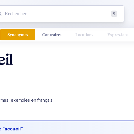
mmencez à chercher un mot dans le dictionnaire :
S
esults found.
Synonymes
Contraires
Locutions
Expressions
il
ymes, exemples en français
de
“accueil“