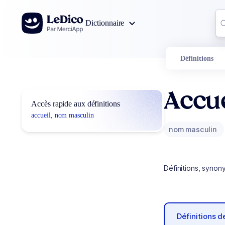
Aller au contenu
Co
Dictionnaire
0
r
Définitions
Accue
Accès rapide aux définitions
accueil, nom masculin
nom masculin
Définitions, synon
Définitions 