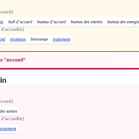
x
ccueil]
ée
hall d’accueil
bureau d’accueil
bureau des entrées
bureau des enregis
d’accueillir]
ord
réception
bienvenue
traitement
de
“accueil“
in
x
ccueil]
des sorties
d’accueillir]
nissement