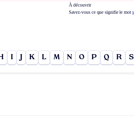
À découvrir
Savez-vous ce que signifie le mot
s
H
I
J
K
L
M
N
O
P
Q
R
S