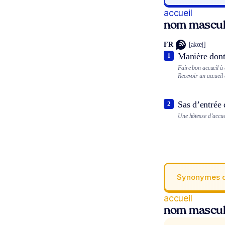
accueil
nom mascul
FR
[akœj]
Manière dont 
1
Faire bon accueil à
Recevoir un accueil
Sas d’entrée 
2
Une hôtesse d’accuei
Synonymes 
accueil
nom mascul