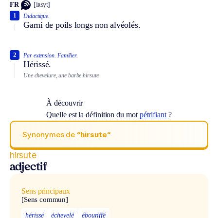
FR
[iʀsyt]
1
Didactique.
Garni de poils longs non alvéolés.
2
Par extension.
Familier.
Hérissé.
Une chevelure, une barbe hirsute.
À découvrir
Quelle est la définition du mot
pétrifiant
?
Synonymes de
“hirsute“
hirsute
adjectif
Sens principaux
[Sens commun]
hérissé
échevelé
ébouriffé