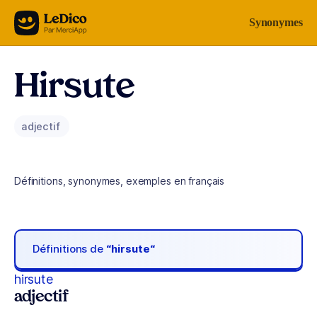
Aller au contenu
Synonymes
Hirsute
adjectif
Définitions, synonymes, exemples en français
Définitions de
“hirsute“
hirsute
adjectif