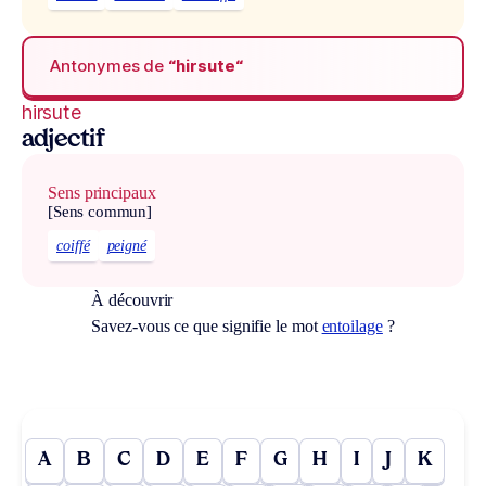
Antonymes de
“hirsute“
hirsute
adjectif
Sens principaux
[Sens commun]
coiffé
peigné
À découvrir
Savez-vous ce que signifie le mot
entoilage
?
A
B
C
D
E
F
G
H
I
J
K