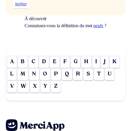
herbier
À découvrir
Connaissez-vous la définition du mot
neufs
?
A
B
C
D
E
F
G
H
I
J
K
L
M
N
O
P
Q
R
S
T
U
V
W
X
Y
Z