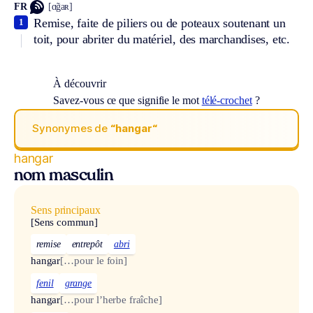
FR
[ɑ̃gaʀ]
Remise, faite de piliers ou de poteaux soutenant un
1
toit, pour abriter du matériel, des marchandises, etc.
À découvrir
Savez-vous ce que signifie le mot
télé-crochet
?
Synonymes de
“hangar“
hangar
nom masculin
Sens principaux
[Sens commun]
remise
entrepôt
abri
hangar
[…pour le foin]
fenil
grange
hangar
[…pour l’herbe fraîche]