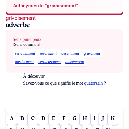
Antonymes de
“grivoisement“
grivoisement
adverbe
Sens principaux
[Sens commun]
sérieusement
sévèrement
décemment
gravement
austèrement
vertueusement
austèrement
À découvrir
Savez-vous ce que signifie le mot
quatorzain
?
A
B
C
D
E
F
G
H
I
J
K