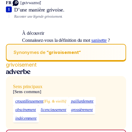
FR
[gʀivwazmɑ̃]
D’une manière grivoise.
1
Raconter une légende grivoisement.
À découvrir
Connaissez-vous la définition du mot
sanisette
?
Synonymes de
“grivoisement“
grivoisement
adverbe
Sens principaux
[Sens commun]
croustilleusement
[Fig. & vieilli]
paillardement
obscènement
licencieusement
grossièrement
indécemment