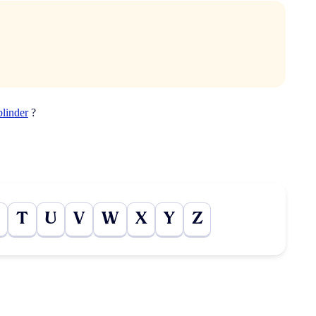
blinder
?
T
U
V
W
X
Y
Z