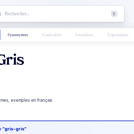
mmencez à chercher un mot dans le dictionnaire :
S
esults found.
Synonymes
Contraires
Locutions
Expressions
Gris
ymes, exemples en français
de
“gris-gris“