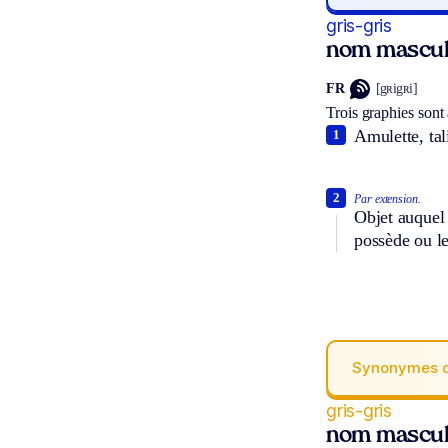
gris-gris
nom masculi
FR
[gʀigʀi]
Trois graphies sont
Amulette, tal
1
2
Par extension.
Objet auquel 
possède ou le
Synonymes 
gris-gris
nom masculi