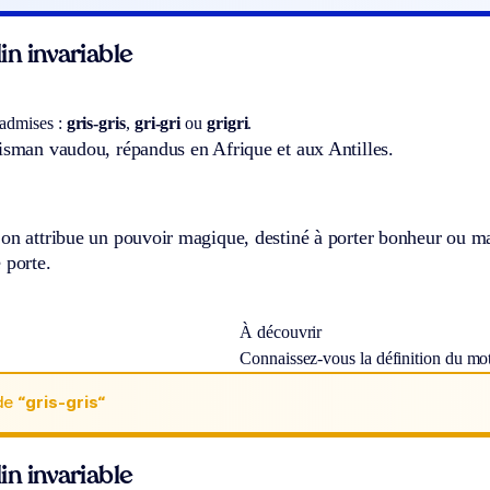
n invariable
 admises :
gris-gris
,
gri-gri
ou
grigri
.
isman vaudou, répandus en Afrique et aux Antilles.
on attribue un pouvoir magique, destiné à porter bonheur ou ma
 porte.
À découvrir
Connaissez-vous la définition du mo
de
“gris-gris“
n invariable