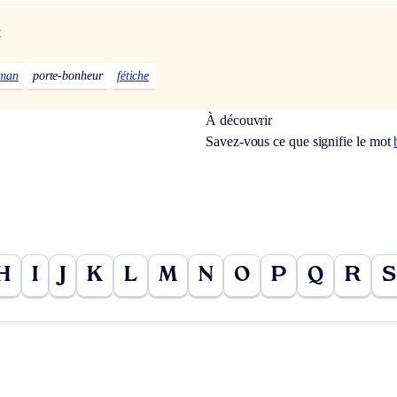
x
sman
porte-bonheur
fétiche
À découvrir
Savez-vous ce que signifie le mot
H
I
J
K
L
M
N
O
P
Q
R
S