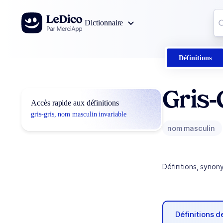
Aller au contenu
Co
Dictionnaire
0
r
Définitions
Gris-
Accès rapide aux définitions
gris-gris, nom masculin invariable
nom masculin
Définitions, synon
Définitions 