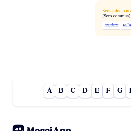
Sens principau
[Sens commun]
amulette
tali
A
B
C
D
E
F
G