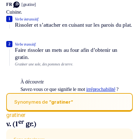
FR
[gʀatine]
Cuisine.
1
Verbe intransitif.
Rissoler et s’attacher en cuisant sur les parois du plat.
2
Verbe transitif.
Faire rissoler un mets au four afin d’obtenir un
gratin.
Gratiner une sole, des pommes de terre.
À découvrir
Savez-vous ce que signifie le mot
irréprochabilité
?
Synonymes de
“gratiner“
gratiner
er
v. (1
gr.)