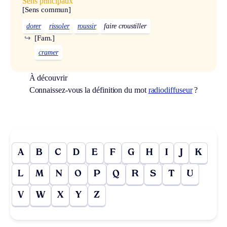
Sens principaux
[Sens commun]
dorer
rissoler
roussir
faire croustiller
↪
[Fam.]
cramer
À découvrir
Connaissez-vous la définition du mot
radiodiffuseur
?
A
B
C
D
E
F
G
H
I
J
K
L
M
N
O
P
Q
R
S
T
U
V
W
X
Y
Z