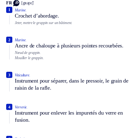
FR
[gʀapɛ̃]
1
Marine.
Crochet d’abordage.
Jeter, mettre le grappin sur un bâtiment.
2
Marine.
Ancre de chaloupe à plusieurs pointes recourbées.
Nœud de grappin.
Mouiller le grappin.
3
Viticulture.
Instrument pour séparer, dans le pressoir, le grain de
raisin de la rafle.
4
Verrerie.
Instrument pour enlever les impuretés du verre en
fusion.