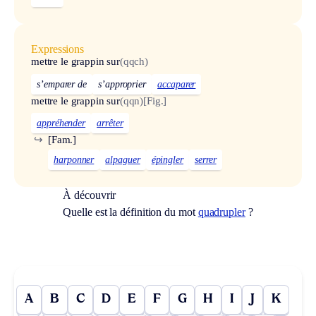
Expressions
mettre le grappin sur
(qqch)
s’emparer de
s’approprier
accaparer
mettre le grappin sur
(qqn)
[Fig.]
appréhender
arrêter
↪
[Fam.]
harponner
alpaguer
épingler
serrer
À découvrir
Quelle est la définition du mot
quadrupler
?
A
B
C
D
E
F
G
H
I
J
K