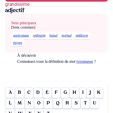
grandissime
adjectif
Sens principaux
[Sens commun]
quelconque
ordinaire
banal
normal
médiocre
moyen
À découvrir
Connaissez-vous la définition du mot
ivrognesse
?
A
B
C
D
E
F
G
H
I
J
K
L
M
N
O
P
Q
R
S
T
U