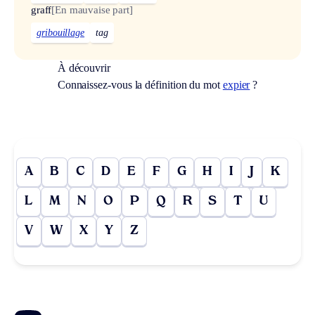
graff
[En mauvaise part]
gribouillage
tag
À découvrir
Connaissez-vous la définition du mot
expier
?
A
B
C
D
E
F
G
H
I
J
K
L
M
N
O
P
Q
R
S
T
U
V
W
X
Y
Z