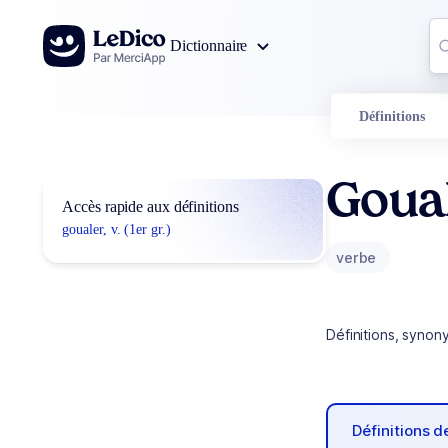
Aller au contenu
Co
Dictionnaire
0
r
Définitions
Goua
Accès rapide aux définitions
goualer, v. (1er gr.)
verbe
Définitions, synon
Définitions 