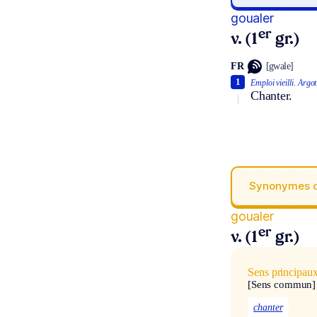
goualer
er
v. (1
gr.)
FR
[gwale]
1
Emploi vieilli.
Argot
Chanter.
Synonymes 
goualer
er
v. (1
gr.)
Sens principau
[Sens commun]
chanter