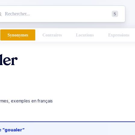
mmencez à chercher un mot dans le dictionnaire :
S
esults found.
Synonymes
Contraires
Locutions
Expressions
ler
ymes, exemples en français
de
“goualer“