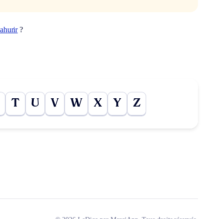
ahurir
?
T
U
V
W
X
Y
Z