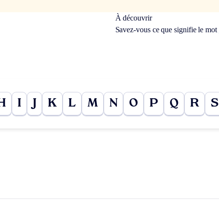
À découvrir
Savez-vous ce que signifie le mot
H
I
J
K
L
M
N
O
P
Q
R
S