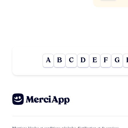
A
B
C
D
E
F
G