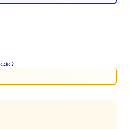
alaise
?