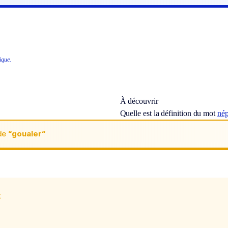
ique.
À découvrir
Quelle est la définition du mot
nép
de
“goualer“
x