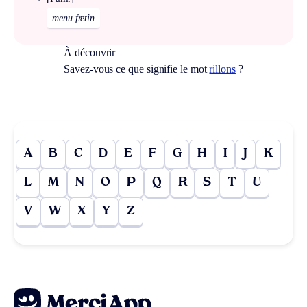
menu fretin
À découvrir
Savez-vous ce que signifie le mot
rillons
?
A
B
C
D
E
F
G
H
I
J
K
L
M
N
O
P
Q
R
S
T
U
V
W
X
Y
Z