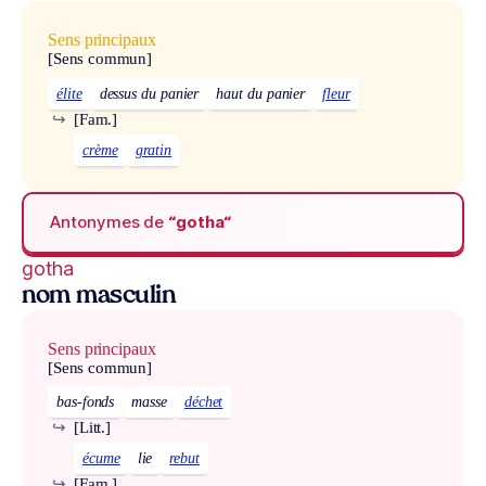
Sens principaux
[Sens commun]
élite
dessus du panier
haut du panier
fleur
↪
[Fam.]
crème
gratin
Antonymes de
“gotha“
gotha
nom masculin
Sens principaux
[Sens commun]
bas-fonds
masse
déchet
↪
[Litt.]
écume
lie
rebut
↪
[Fam.]