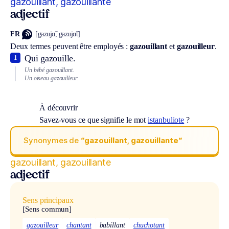
gazouillant, gazouillante
adjectif
FR
[gazujɑ̃, gazujɑ̃t]
Deux termes peuvent être employés :
gazouillant
et
gazouilleur
.
Qui gazouille.
1
Un bébé gazouillant.
Un oiseau gazouilleur.
À découvrir
Savez-vous ce que signifie le mot
istanbuliote
?
Synonymes de
“gazouillant, gazouillante“
gazouillant, gazouillante
adjectif
Sens principaux
[Sens commun]
gazouilleur
chantant
babillant
chuchotant