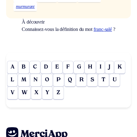
murmurant
À découvrir
Connaissez-vous la définition du mot
franc-salé
?
A
B
C
D
E
F
G
H
I
J
K
L
M
N
O
P
Q
R
S
T
U
V
W
X
Y
Z