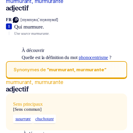
murmurant, murmurante
adjectif
FR
[myʀmyʀɑ̃, myʀmyʀɑ̃t]
Qui murmure.
1
Une source murmurante.
À découvrir
Quelle est la définition du mot
phonocentrisme
?
Synonymes de
“murmurant, murmurante“
murmurant, murmurante
adjectif
Sens principaux
[Sens commun]
susurrant
chuchotant