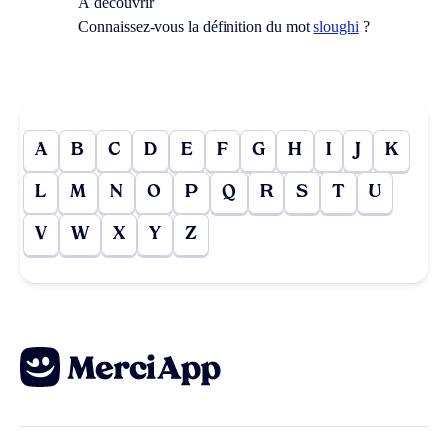
À découvrir
Connaissez-vous la définition du mot
sloughi
?
A
B
C
D
E
F
G
H
I
J
K
L
M
N
O
P
Q
R
S
T
U
V
W
X
Y
Z