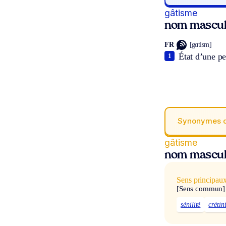
gâtisme
nom mascul
FR
[gɑtism]
État d’une p
1
Synonymes 
gâtisme
nom mascul
Sens principau
[Sens commun]
sénilité
crétin