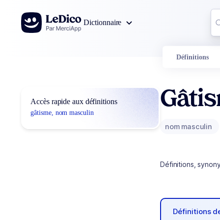
Aller au contenu
Co
Dictionnaire
0
r
Définitions
Gâti
Accès rapide aux définitions
gâtisme, nom masculin
nom masculin
Définitions, synon
Définitions 