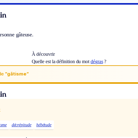
in
ersonne gâteuse.
À découvrir
Quelle est la définition du mot
dégras
?
de
“gâtisme“
in
x
isme
décrépitude
hébétude