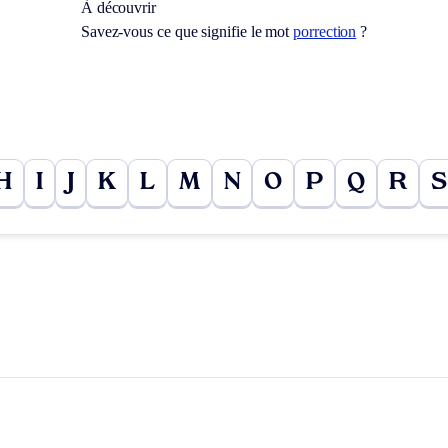
À découvrir
Savez-vous ce que signifie le mot
porrection
?
H
I
J
K
L
M
N
O
P
Q
R
S