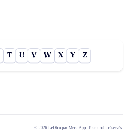
T
U
V
W
X
Y
Z
© 2026 LeDico par MerciApp. Tous droits réservés.