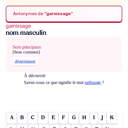
Antonymes de
“garnissage“
garnissage
nom masculin
Sens principaux
[Sens commun]
dégarnissage
À découvrir
Savez-vous ce que signifie le mot
sulfurage
?
A
B
C
D
E
F
G
H
I
J
K