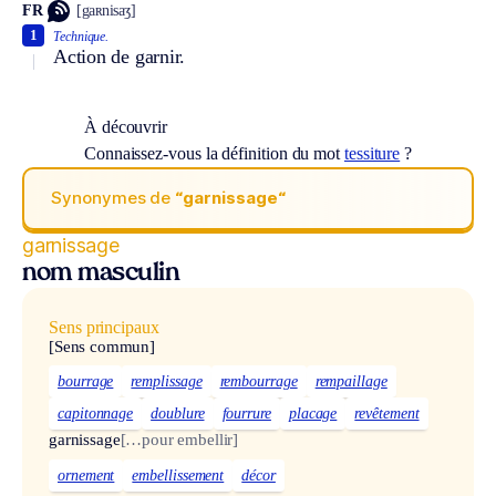
FR
[gaʀnisaʒ]
1
Technique.
Action de garnir.
À découvrir
Connaissez-vous la définition du mot
tessiture
?
Synonymes de
“garnissage“
garnissage
nom masculin
Sens principaux
[Sens commun]
bourrage
remplissage
rembourrage
rempaillage
capitonnage
doublure
fourrure
placage
revêtement
garnissage
[…pour embellir]
ornement
embellissement
décor