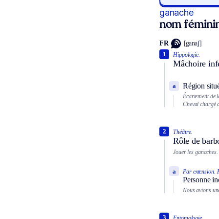
ganache
nom fémini
FR
[ganaʃ]
1
Hippologie.
Mâchoire inf
Région situé
a
Écartement de l
Cheval chargé 
2
Théâtre.
Rôle de barb
Jouer les ganaches.
a
Par extension.
Personne in
Nous avions une
3
Entomologie.