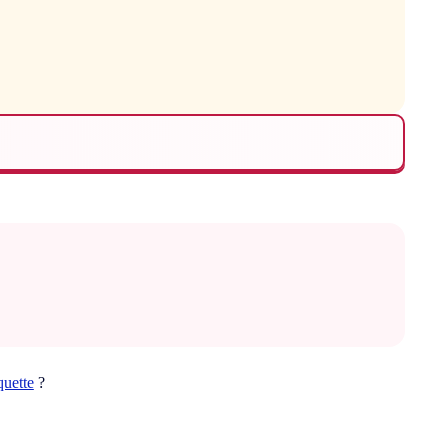
quette
?