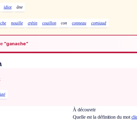
idiot
âne
uche
nouille
crétin
couillon
con
conneau
corniaud
de
“ganache“
n
x
futé
À découvrir
Quelle est la définition du mot
cli