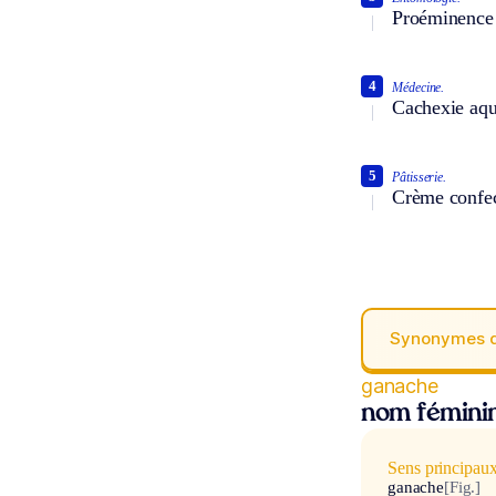
Proéminence d
4
Médecine.
Cachexie aqu
5
Pâtisserie.
Crème confect
Synonymes 
ganache
nom fémini
Sens principau
ganache
[Fig.]