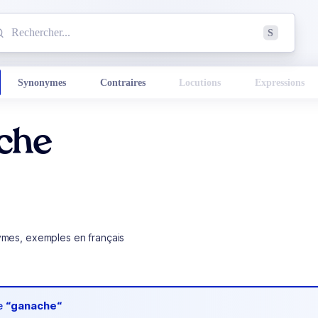
mmencez à chercher un mot dans le dictionnaire :
S
esults found.
Synonymes
Contraires
Locutions
Expressions
che
ymes, exemples en français
de
“ganache“