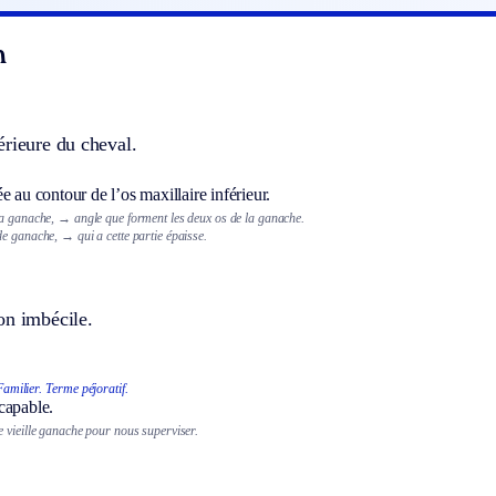
n
érieure du cheval.
e au contour de l’os maxillaire inférieur.
a ganache,
→ angle que forment les deux os de la ganache.
de ganache,
→ qui a cette partie épaisse.
on imbécile.
Familier.
Terme péjoratif.
capable.
 vieille ganache pour nous superviser.