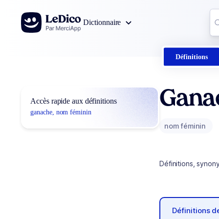
Aller au contenu
Co
Dictionnaire
0
r
Définitions
Gana
Accès rapide aux définitions
ganache, nom féminin
nom féminin
Définitions, synon
Définitions 