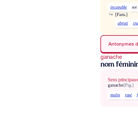
incapable
sot
↪
[Fam.]
abruti
cr
Antonymes 
ganache
nom fémini
Sens principau
ganache
[Fig.]
malin
rusé