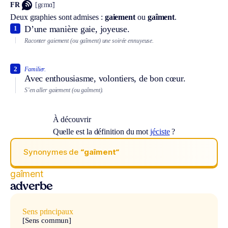
FR
[gɛmɑ̃]
Deux graphies sont admises :
gaiement
ou
gaîment
.
D’une manière gaie, joyeuse.
1
Raconter gaiement (ou gaîment) une soirée ennuyeuse.
2
Familier.
Avec enthousiasme, volontiers, de bon cœur.
S’en aller gaiement (ou gaîment).
À découvrir
Quelle est la définition du mot
jéciste
?
Synonymes de
“gaîment“
gaîment
adverbe
Sens principaux
[Sens commun]