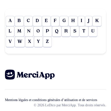
A
B
C
D
E
F
G
H
I
J
K
L
M
N
O
P
Q
R
S
T
U
V
W
X
Y
Z
Mentions légales et conditions générales d’utilisation et de services
© 2026 LeDico par MerciApp. Tous droits réservés.