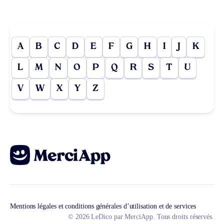
A
B
C
D
E
F
G
H
I
J
K
L
M
N
O
P
Q
R
S
T
U
V
W
X
Y
Z
Mentions légales et conditions générales d’utilisation et de services
© 2026 LeDico par MerciApp. Tous droits réservés.