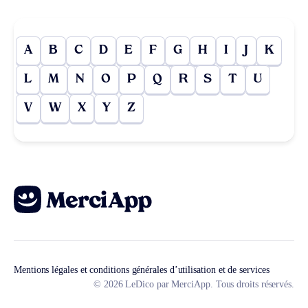
A
B
C
D
E
F
G
H
I
J
K
L
M
N
O
P
Q
R
S
T
U
V
W
X
Y
Z
Mentions légales et conditions générales d’utilisation et de services
© 2026 LeDico par MerciApp. Tous droits réservés.