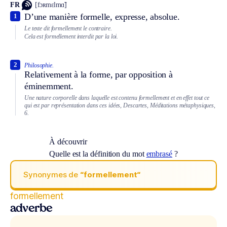
FR
[fɔʀmɛlmɑ̃]
D’une manière formelle, expresse, absolue.
1
Le texte dit formellement le contraire.
Cela est formellement interdit par la loi.
2
Philosophie.
Relativement à la forme, par opposition à
éminemment.
Une nature corporelle dans laquelle est contenu formellement et en effet tout ce
qui est par représentation dans ces idées, Descartes, Méditations métaphysiques,
6.
À découvrir
Quelle est la définition du mot
embrasé
?
Synonymes de
“formellement“
formellement
adverbe