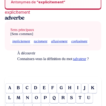
Antonymes de
“explicitement“
explicitement
adverbe
Sens principaux
[Sens commun]
implicitement
tacitement
allusivement
confusément
À découvrir
Connaissez-vous la définition du mot
salvateur
?
A
B
C
D
E
F
G
H
I
J
K
L
M
N
O
P
Q
R
S
T
U