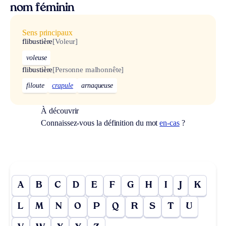
nom féminin
Sens principaux
flibustière
[Voleur]
voleuse
flibustière
[Personne malhonnête]
filoute
crapule
arnaqueuse
À découvrir
Connaissez-vous la définition du mot
en-cas
?
A
B
C
D
E
F
G
H
I
J
K
L
M
N
O
P
Q
R
S
T
U