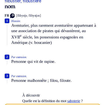
flibustier, flibustière
nom
FR
[flibystje, flibystjɛʀ]
1
Histoire.
Aventurier, plus rarement aventurière appartenant à
une association de pirates qui dévastèrent, au
e
XVII
siècle, les possessions espagnoles en
Amérique.
(v. boucanier)
2
Par extension.
Personne qui vit de rapine.
3
Par extension.
Personne malhonnête ; filou, filoute.
À découvrir
Quelle est la définition du mot
saboterie
?