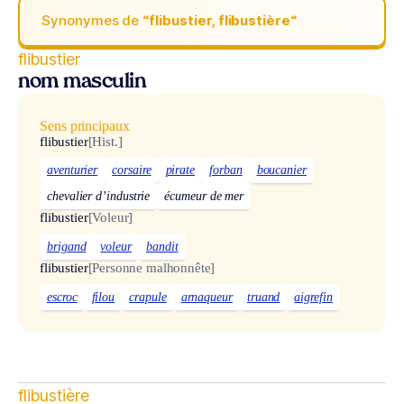
Synonymes de
“flibustier, flibustière“
flibustier
nom masculin
Sens principaux
flibustier
[Hist.]
aventurier
corsaire
pirate
forban
boucanier
chevalier d’industrie
écumeur de mer
flibustier
[Voleur]
brigand
voleur
bandit
flibustier
[Personne malhonnête]
escroc
filou
crapule
arnaqueur
truand
aigrefin
flibustière