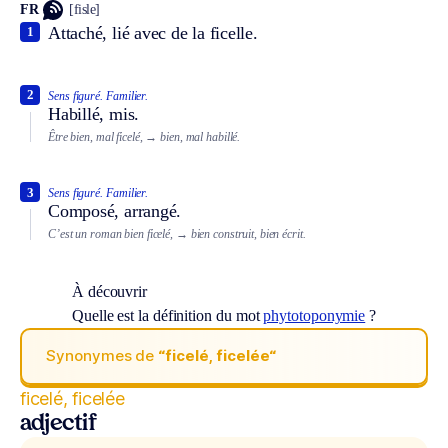
FR
[fisle]
Attaché, lié avec de la ficelle.
1
2
Sens figuré.
Familier.
Habillé, mis.
Être bien, mal ficelé,
→ bien, mal habillé.
3
Sens figuré.
Familier.
Composé, arrangé.
C’est un roman bien ficelé,
→ bien construit, bien écrit.
À découvrir
Quelle est la définition du mot
phytotoponymie
?
Synonymes de
“ficelé, ficelée“
ficelé, ficelée
adjectif