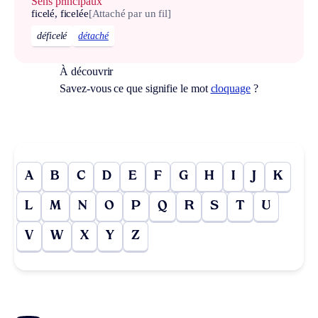
Sens principaux
ficelé, ficelée
[Attaché par un fil]
déficelé
détaché
À découvrir
Savez-vous ce que signifie le mot
cloquage
?
A
B
C
D
E
F
G
H
I
J
K
L
M
N
O
P
Q
R
S
T
U
V
W
X
Y
Z