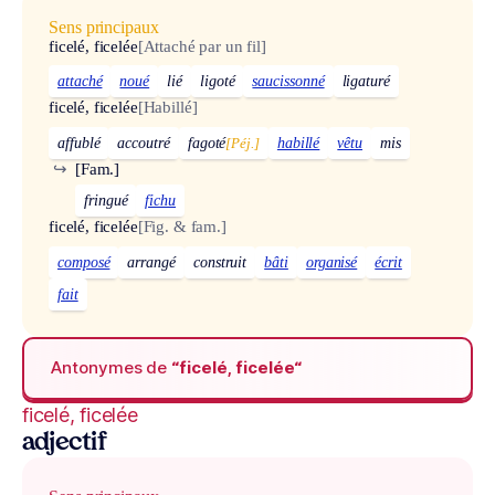
Sens principaux
ficelé, ficelée
[Attaché par un fil]
attaché
noué
lié
ligoté
saucissonné
ligaturé
ficelé, ficelée
[Habillé]
affublé
accoutré
fagoté
[Péj.]
habillé
vêtu
mis
↪
[Fam.]
fringué
fichu
ficelé, ficelée
[Fig. & fam.]
composé
arrangé
construit
bâti
organisé
écrit
fait
Antonymes de
“ficelé, ficelée“
ficelé, ficelée
adjectif