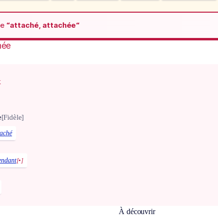
de
“attaché, attachée“
hée
x
e
[Fidèle]
taché
endant
[•]
À découvrir