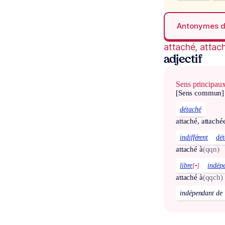
Antonymes 
attaché, attac
adjectif
Sens principau
[Sens commun]
détaché
attaché, attaché
indifférent
dé
attaché à
(qqn)
libre
[•]
indép
attaché à
(qqch)
indépendant de