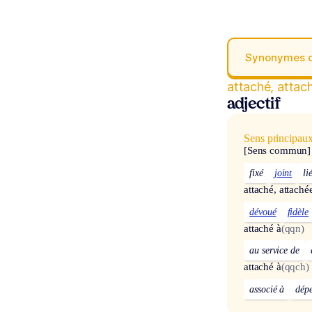
Synonymes 
attaché, attac
adjectif
Sens principau
[Sens commun]
fixé
joint
li
attaché, attaché
dévoué
fidèle
attaché à
(qqn)
au service de
attaché à
(qqch)
associé à
dép