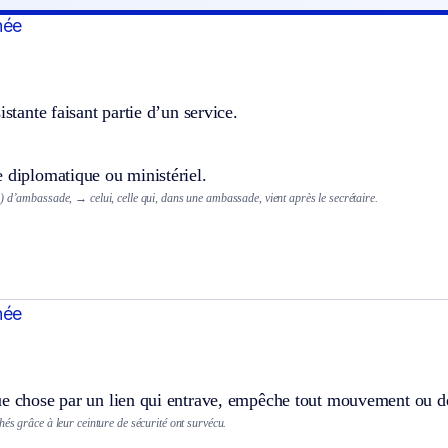
hée
istante faisant partie d’un service.
 diplomatique ou ministériel.
e) d’ambassade,
→ celui, celle qui, dans une ambassade, vient après le secrétaire.
hée
ue chose par un lien qui entrave, empêche tout mouvement ou 
és grâce à leur ceinture de sécurité ont survécu.