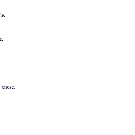
le.
e.
 chose.