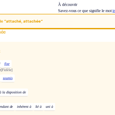
À découvrir
Savez-vous ce que signifie le mot
i
de
“attaché, attachée“
hée
x
é
fixe
e
[Fidèle]
soumis
à la disposition de
endant de
inhérent à
lié à
uni à