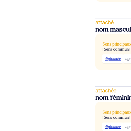
attaché
nom mascul
Sens principau
[Sens commun]
diplomate
age
attachée
nom fémini
Sens principau
[Sens commun]
diplomate
age