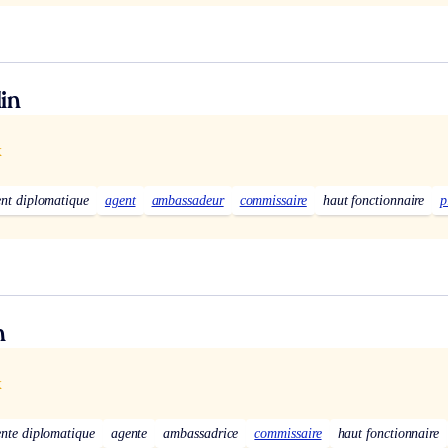
in
x
nt diplomatique
agent
ambassadeur
commissaire
haut fonctionnaire
p
n
x
nte diplomatique
agente
ambassadrice
commissaire
haut fonctionnaire