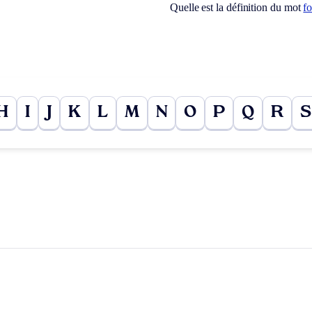
Quelle est la définition du mot
f
H
I
J
K
L
M
N
O
P
Q
R
S