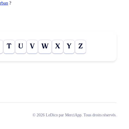
orban
?
T
U
V
W
X
Y
Z
© 2026 LeDico par MerciApp. Tous droits réservés.