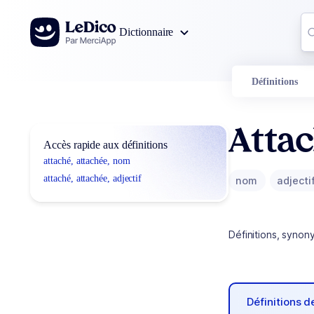
Aller au contenu
Co
Dictionnaire
0
r
Définitions
Attac
Accès rapide aux définitions
attaché, attachée, nom
attaché, attachée, adjectif
nom
adjecti
Définitions, synon
Définitions 