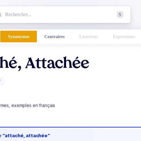
mmencez à chercher un mot dans le dictionnaire :
S
esults found.
Synonymes
Contraires
Locutions
Expressions
hé, Attachée
f
ymes, exemples en français
de
“attaché, attachée“