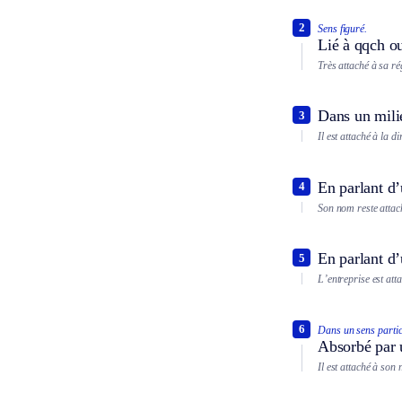
2
Sens figuré.
Lié à qqch ou
Très attaché à sa rég
Dans un milie
3
Il est attaché à la d
En parlant d’
4
Son nom reste attach
En parlant d
5
L’entreprise est atta
6
Dans un sens partic
Absorbé par u
Il est attaché à son