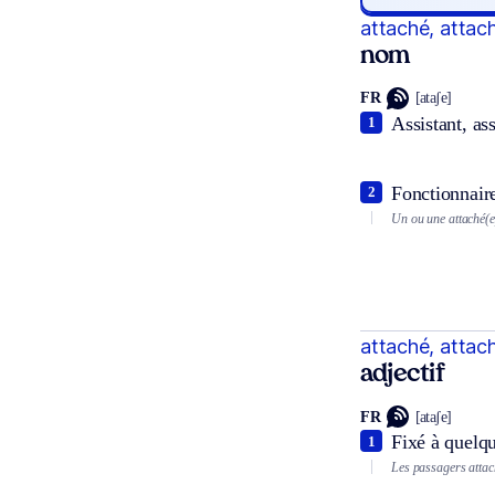
attaché, attac
nom
FR
[ataʃe]
Assistant, ass
1
Fonctionnaire
2
Un ou une attaché(
attaché, attac
adjectif
FR
[ataʃe]
Fixé à quelq
1
Les passagers attach