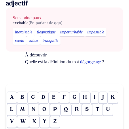
adjectif
Sens principaux
excitable
[En parlant de qqn]
inexcitable
flegmatique
imperturbable
impassible
serein
calme
tranquille
À découvrir
Quelle est la définition du mot
dégorgeage
?
A
B
C
D
E
F
G
H
I
J
K
L
M
N
O
P
Q
R
S
T
U
V
W
X
Y
Z