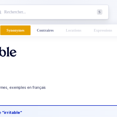
mmencez à chercher un mot dans le dictionnaire :
S
esults found.
Synonymes
Contraires
Locutions
Expressions
able
ymes, exemples en français
de
“irritable“