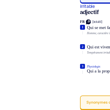
irritable
adjectif
FR
[iʀitabl]
Qui se met fa
1
Homme, caractère ir
Qui est vivem
2
Tempérament irritab
3
Physiologie.
Qui a la prop
Synonymes 