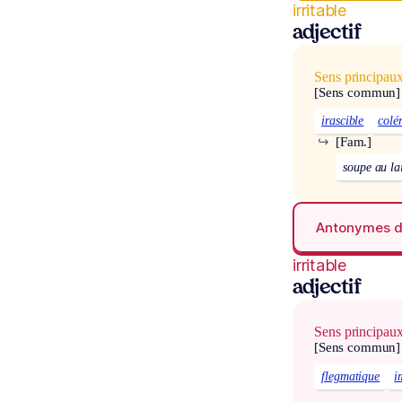
irritable
adjectif
Sens principau
[Sens commun]
irascible
colé
↪
[Fam.]
soupe au la
Antonymes 
irritable
adjectif
Sens principau
[Sens commun]
flegmatique
i