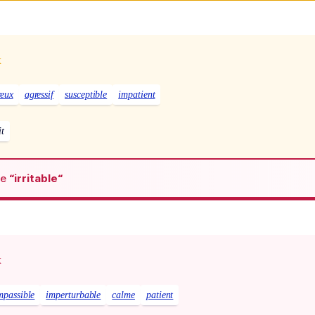
x
reux
agressif
susceptible
impatient
it
de
“irritable“
x
mpassible
imperturbable
calme
patient