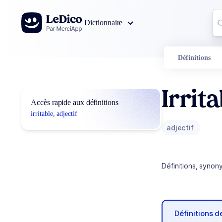
Aller au contenu
Co
Dictionnaire
0
r
Définitions
Irrit
Accès rapide aux définitions
irritable, adjectif
adjectif
Définitions, synon
Définitions 