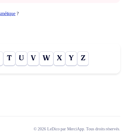
smétique
?
T
U
V
W
X
Y
Z
© 2026 LeDico par MerciApp. Tous droits réservés.