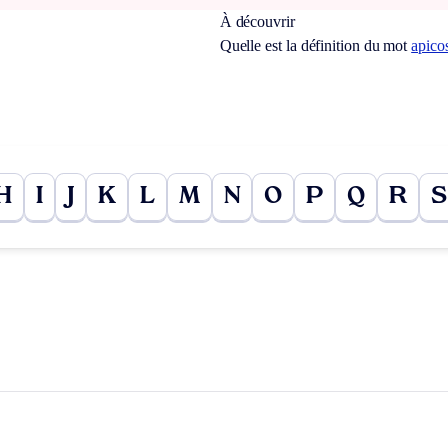
À découvrir
Quelle est la définition du mot
apico
H
I
J
K
L
M
N
O
P
Q
R
S