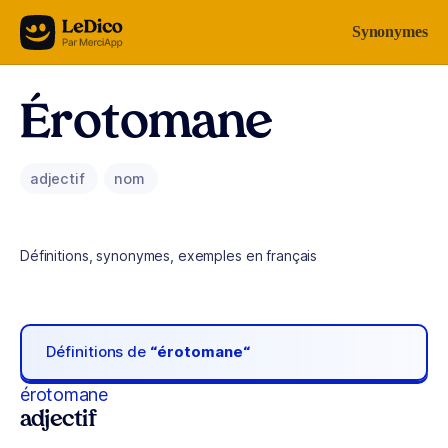
Aller au contenu
Synonymes
Érotomane
adjectif
nom
Définitions, synonymes, exemples en français
Définitions de
“érotomane“
érotomane
adjectif