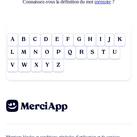
Connaissez-vous la définition du mot
mémoire
?
A
B
C
D
E
F
G
H
I
J
K
L
M
N
O
P
Q
R
S
T
U
V
W
X
Y
Z