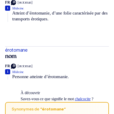
FR
[eʀɔtɔman]
1
Médecine.
Atteint d’érotomanie, d’une folie caractérisée par des
transports érotiques.
érotomane
nom
FR
[eʀɔtɔman]
1
Médecine.
Personne atteinte d’érotomanie.
À découvrir
Savez-vous ce que signifie le mot
chalcocite
?
Synonymes de
“érotomane“