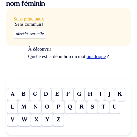
nom féminin
Sens principaux
[Sens commun]
obsédée sexuelle
À découvrir
Quelle est la définition du mot
quadrique
?
A
B
C
D
E
F
G
H
I
J
K
L
M
N
O
P
Q
R
S
T
U
V
W
X
Y
Z