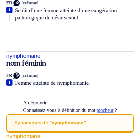
FR
[nɛ̃fɔman]
Se dit d’une femme atteinte d’une exagération
1
pathologique du désir sexuel.
nymphomane
nom féminin
FR
[nɛ̃fɔman]
Femme atteinte de nymphomanie.
1
À découvrir
Connaissez-vous la définition du mot
piocheur
?
Synonymes de
“nymphomane“
nymphomane