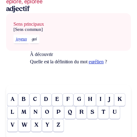
éploré, éplorée
adjectif
Sens principaux
[Sens commun]
joyeux
gai
À découvrir
Quelle est la définition du mot
eurélien
?
A
B
C
D
E
F
G
H
I
J
K
L
M
N
O
P
Q
R
S
T
U
V
W
X
Y
Z