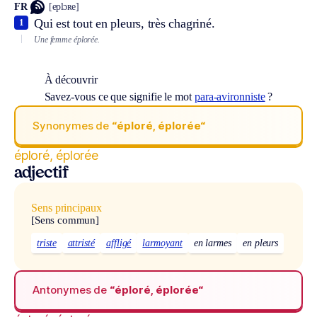
FR
[eplɔʀe]
Qui est tout en pleurs, très chagriné.
1
Une femme éplorée.
À découvrir
Savez-vous ce que signifie le mot
para-avironniste
?
Synonymes de
“éploré, éplorée“
éploré, éplorée
adjectif
Sens principaux
[Sens commun]
triste
attristé
affligé
larmoyant
en larmes
en pleurs
Antonymes de
“éploré, éplorée“