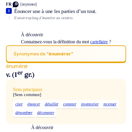
FR
[enymeʀe]
Énoncer une à une les parties d’un tout.
1
Il serait trop long d’énumérer ses victoires.
À découvrir
Connaissez-vous la définition du mot
cartellaire
?
Synonymes de
“énumérer“
énumérer
er
v. (1
gr.)
Sens principaux
[Sens commun]
citer
énoncer
détailler
compter
inventorier
recenser
dénombrer
décompter
À découvrir