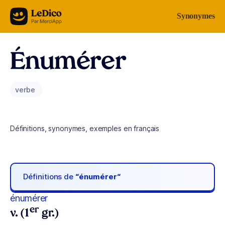
Aller au contenu
Synonymes
Énumérer
verbe
Définitions, synonymes, exemples en français
Définitions de
“énumérer“
énumérer
er
v. (1
gr.)