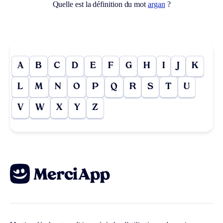
Quelle est la définition du mot
argan
?
A
B
C
D
E
F
G
H
I
J
K
L
M
N
O
P
Q
R
S
T
U
V
W
X
Y
Z