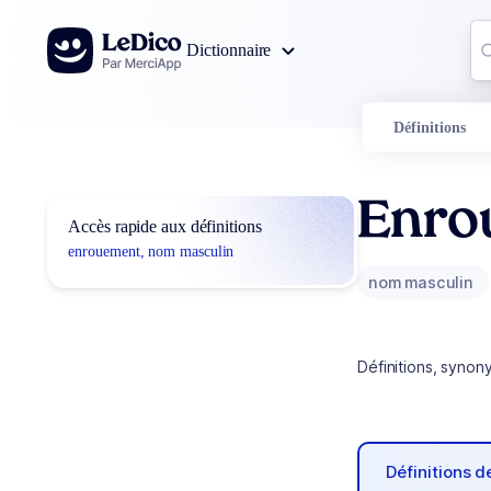
Aller au contenu
Co
Dictionnaire
0
r
Définitions
Enro
Accès rapide aux définitions
enrouement, nom masculin
nom masculin
Définitions, synon
Définitions 