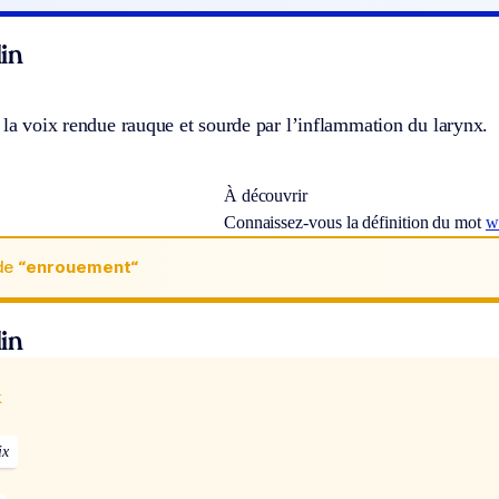
in
 la voix rendue rauque et sourde par l’inflammation du larynx.
À découvrir
Connaissez-vous la définition du mot
w
de
“enrouement“
in
x
ix