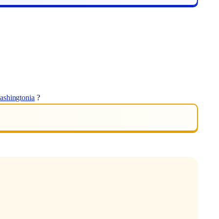
ashingtonia
?