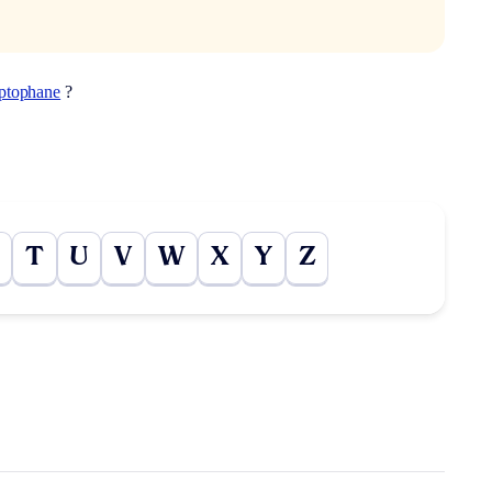
yptophane
?
T
U
V
W
X
Y
Z