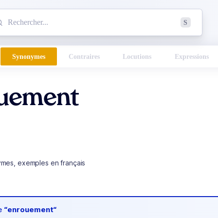
mmencez à chercher un mot dans le dictionnaire :
S
esults found.
Synonymes
Contraires
Locutions
Expressions
uement
ymes, exemples en français
de
“enrouement“