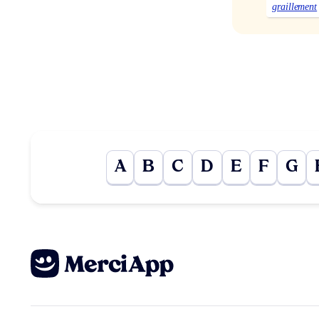
graillement
A
B
C
D
E
F
G