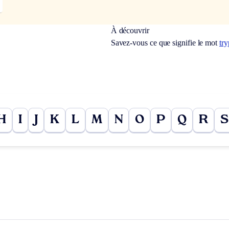
À découvrir
Savez-vous ce que signifie le mot
tr
H
I
J
K
L
M
N
O
P
Q
R
S