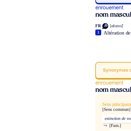
enrouement
nom mascul
FR
[ɑ̃ʀumɑ̃]
Altération de
1
Synonymes 
enrouement
nom mascul
Sens principau
[Sens commun]
extinction de vo
↪
[Fam.]