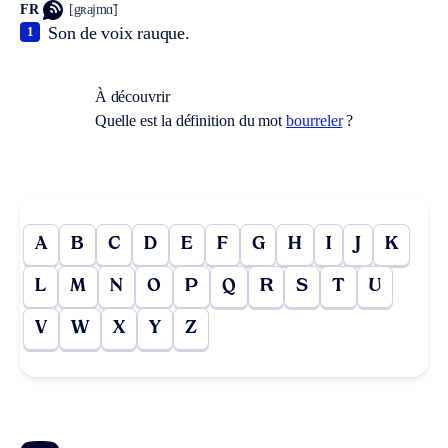
FR
[gʀajmɑ̃]
Son de voix rauque.
1
À découvrir
Quelle est la définition du mot
bourreler
?
A
B
C
D
E
F
G
H
I
J
K
L
M
N
O
P
Q
R
S
T
U
V
W
X
Y
Z