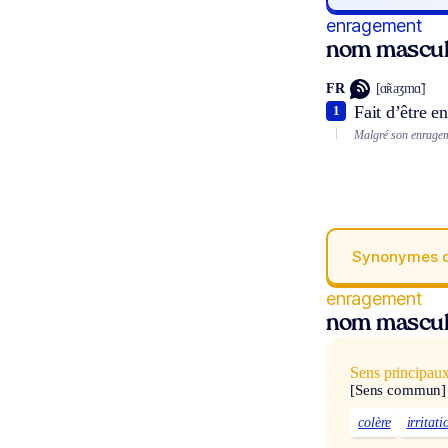
enragement
nom mascul
FR
[ɑ̃ʀaʒmɑ̃]
Fait d’être en
1
Malgré son enrageme
Synonymes 
enragement
nom mascul
Sens principau
[Sens commun]
colère
irritati