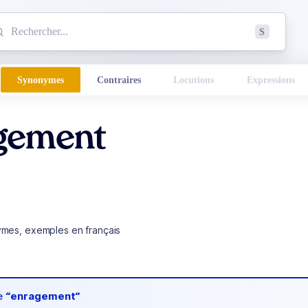
mmencez à chercher un mot dans le dictionnaire :
S
esults found.
Synonymes
Contraires
Locutions
Expressions
gement
ymes, exemples en français
de
“enragement“