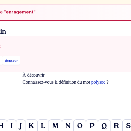
de
“enragement“
in
x
é
douceur
À découvrir
Connaissez-vous la définition du mot
polysoc
?
H
I
J
K
L
M
N
O
P
Q
R
S