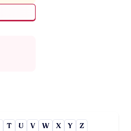
T
U
V
W
X
Y
Z