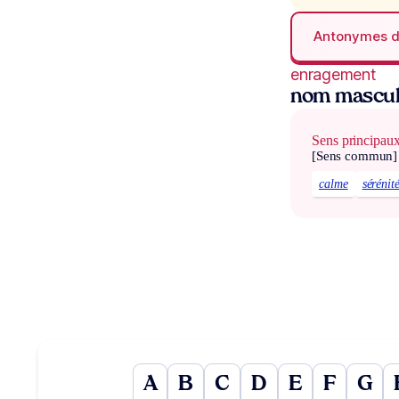
Antonymes 
enragement
nom mascul
Sens principau
[Sens commun]
calme
sérénit
A
B
C
D
E
F
G