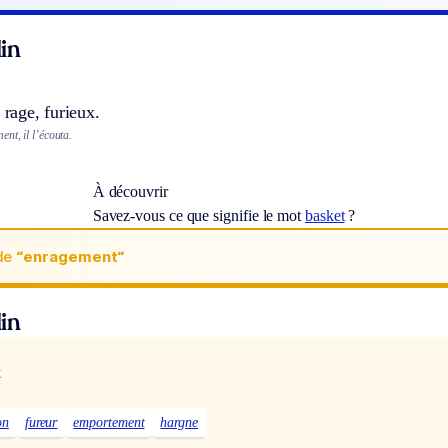
in
 rage, furieux.
nt, il l’écouta.
À découvrir
Savez-vous ce que signifie le mot
basket
?
de
“enragement“
in
x
on
fureur
emportement
hargne