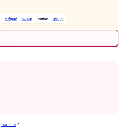
e
volupté
ivresse
trouble
vertige
t
boulette
?