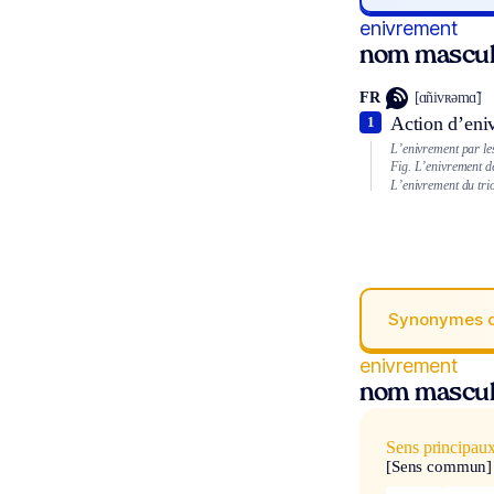
enivrement
nom mascul
FR
[ɑ̃nivʀəmɑ̃]
Action d’eniv
1
L’enivrement par les
Fig.
L’enivrement de
L’enivrement du trio
Synonymes 
enivrement
nom mascul
Sens principau
[Sens commun]