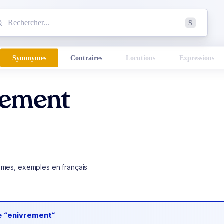
mmencez à chercher un mot dans le dictionnaire :
S
esults found.
Synonymes
Contraires
Locutions
Expressions
rement
ymes, exemples en français
de
“enivrement“