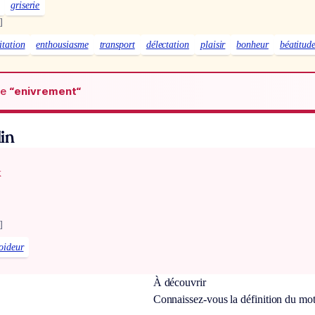
griserie
]
itation
enthousiasme
transport
délectation
plaisir
bonheur
béatitud
de
“enivrement“
in
x
]
roideur
À découvrir
Connaissez-vous la définition du mo