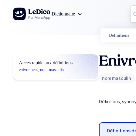
Aller au contenu
Co
Dictionnaire
0
r
Définitions
Eniv
Accès rapide aux définitions
enivrement, nom masculin
nom masculin
Définitions, synon
Définitions 