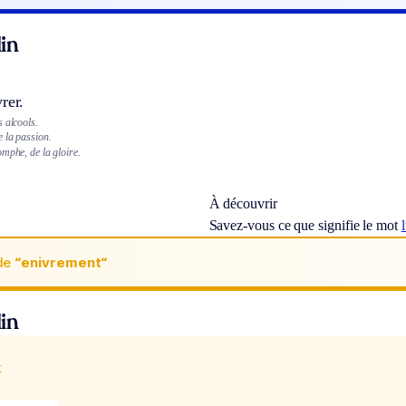
in
rer.
 alcools.
 la passion.
mphe, de la gloire.
À découvrir
Savez-vous ce que signifie le mot
de
“enivrement“
in
x