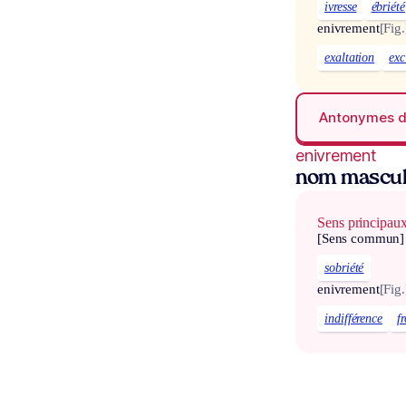
ivresse
ébriété
enivrement
[Fig.
exaltation
exc
Antonymes 
enivrement
nom mascul
Sens principau
[Sens commun]
sobriété
enivrement
[Fig.
indifférence
f