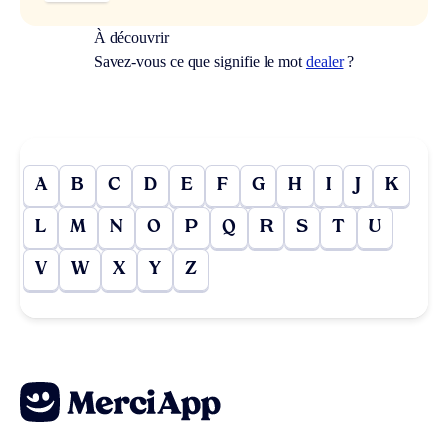
À découvrir
Savez-vous ce que signifie le mot
dealer
?
A
B
C
D
E
F
G
H
I
J
K
L
M
N
O
P
Q
R
S
T
U
V
W
X
Y
Z