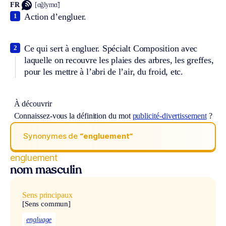
FR
[ɑ̃glymɑ̃]
Action d’engluer.
1
Ce qui sert à engluer.
Spécialt
Composition avec
2
laquelle on recouvre les plaies des arbres, les greffes,
pour les mettre à l’abri de l’air, du froid, etc.
À découvrir
Connaissez-vous la définition du mot
publicité-divertissement
?
Synonymes de
“engluement“
engluement
nom masculin
Sens principaux
[Sens commun]
engluage