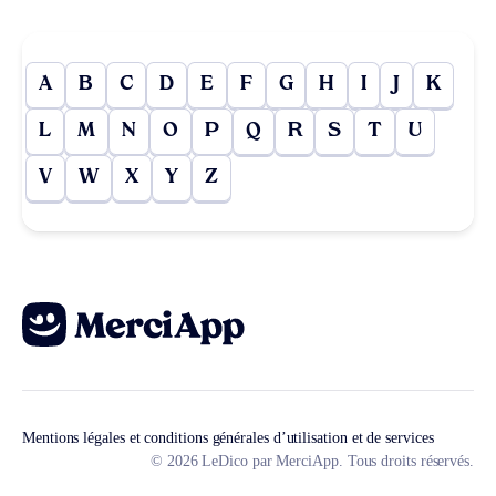
A
B
C
D
E
F
G
H
I
J
K
L
M
N
O
P
Q
R
S
T
U
V
W
X
Y
Z
Mentions légales et conditions générales d’utilisation et de services
© 2026 LeDico par MerciApp. Tous droits réservés.