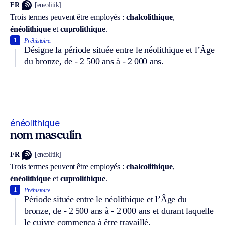
FR
[eneɔlitik]
Trois termes peuvent être employés :
chalcolithique
,
énéolithique
et
cuprolithique
.
1
Préhistoire.
Désigne la période située entre le néolithique et l’Âge
du bronze, de - 2 500 ans à - 2 000 ans.
énéolithique
nom masculin
FR
[eneɔlitik]
Trois termes peuvent être employés :
chalcolithique
,
énéolithique
et
cuprolithique
.
1
Préhistoire.
Période située entre le néolithique et l’Âge du
bronze, de - 2 500 ans à - 2 000 ans et durant laquelle
le cuivre commença à être travaillé.