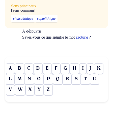
Sens principaux
[Sens commun]
chalcolithique
cuprolithique
À découvrir
Savez-vous ce que signifie le mot
azoturie
?
A
B
C
D
E
F
G
H
I
J
K
L
M
N
O
P
Q
R
S
T
U
V
W
X
Y
Z