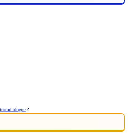
ctroradiologue
?