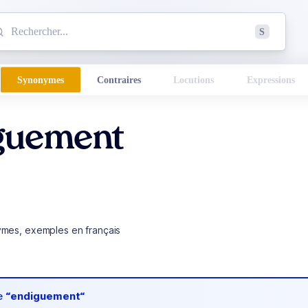
mmencez à chercher un mot dans le dictionnaire :
S
esults found.
Synonymes
Contraires
Locutions
Expressions
guement
ymes, exemples en français
de
“endiguement“