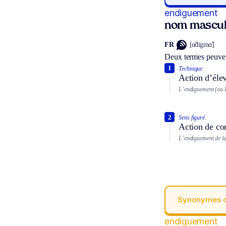
endiguement
nom mascul
FR
[ɑ̃digmɑ̃]
Deux termes peuven
1
Technique.
Action d’élev
L’endiguement (ou l
2
Sens figuré.
Action de co
L’endiguement de la
Synonymes 
endiguement