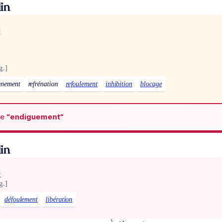
in
x
g.]
ènement
refrénation
refoulement
inhibition
blocage
de
“endiguement“
in
x
g.]
défoulement
libération