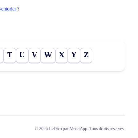
ventorier
?
T
U
V
W
X
Y
Z
© 2026 LeDico par MerciApp. Tous droits réservés.