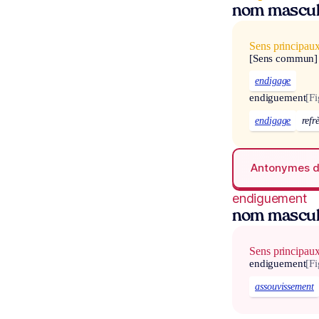
nom mascul
Sens principau
[Sens commun]
endigage
endiguement
[Fi
endigage
refr
Antonymes 
endiguement
nom mascul
Sens principau
endiguement
[Fi
assouvissement