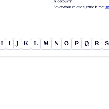
À découvrir
Savez-vous ce que signifie le mot
in
H
I
J
K
L
M
N
O
P
Q
R
S