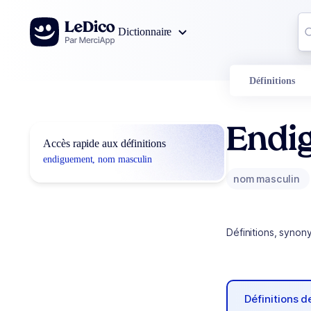
Aller au contenu
Co
Dictionnaire
0
r
Définitions
Endi
Accès rapide aux définitions
endiguement, nom masculin
nom masculin
Définitions, synon
Définitions 