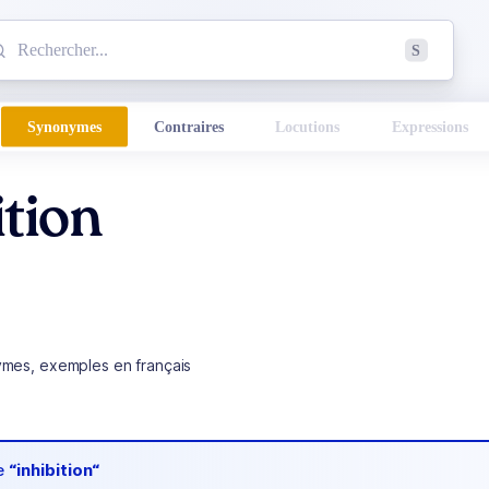
mmencez à chercher un mot dans le dictionnaire :
S
esults found.
Synonymes
Contraires
Locutions
Expressions
ition
ymes, exemples en français
de
“inhibition“