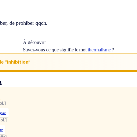
.
ber, de prohiber qqch.
À découvrir
Savez-vous ce que signifie le mot
thermalisme
?
de
“inhibition“
n
x
ol.]
ysie
ol.]
ue