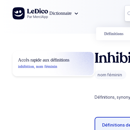
Aller au contenu
Co
Dictionnaire
0
r
Définitions
Inhib
Accès rapide aux définitions
inhibition, nom féminin
nom féminin
Définitions, synon
Définitions 