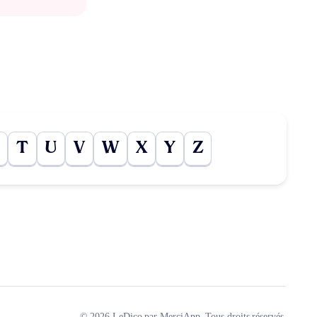
T
U
V
W
X
Y
Z
© 2026 LeDico par MerciApp. Tous droits réservés.