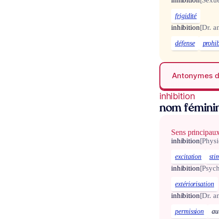
inhibition
[Sexue
frigidité
inhibition
[Dr. a
défense
prohib
Antonymes 
inhibition
nom fémini
Sens principau
inhibition
[Physi
excitation
sti
inhibition
[Psych
extériorisation
inhibition
[Dr. a
permission
au