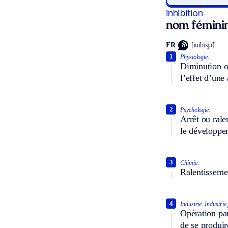
inhibition
nom fémini
FR
[inibisjɔ̃]
1
Physiologie.
Diminution ou
l’effet d’une
2
Psychologie.
Arrêt ou rale
le développe
3
Chimie.
Ralentissemen
4
Industrie.
Industrie 
Opération par
de se produir