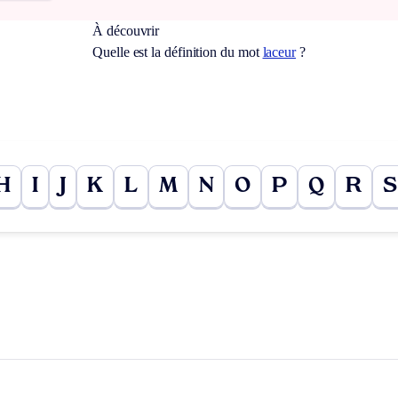
À découvrir
Quelle est la définition du mot
laceur
?
H
I
J
K
L
M
N
O
P
Q
R
S