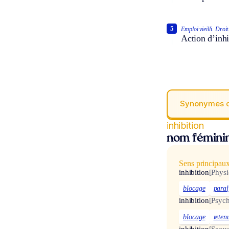
5
Emploi vieilli.
Droit
Action d’inhi
Synonymes 
inhibition
nom fémini
Sens principau
inhibition
[Physi
blocage
paral
inhibition
[Psych
blocage
reten