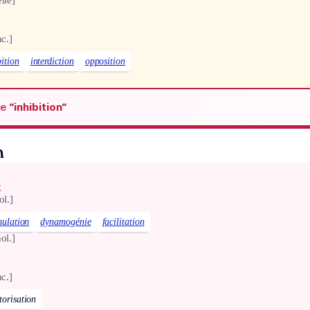
lle]
nc.]
ition
interdiction
opposition
de
“inhibition“
n
x
ol.]
mulation
dynamogénie
facilitation
ol.]
nc.]
torisation