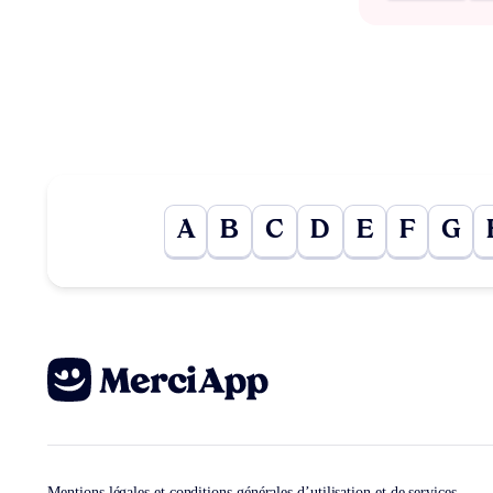
A
B
C
D
E
F
G
Mentions légales et conditions générales d’utilisation et de services